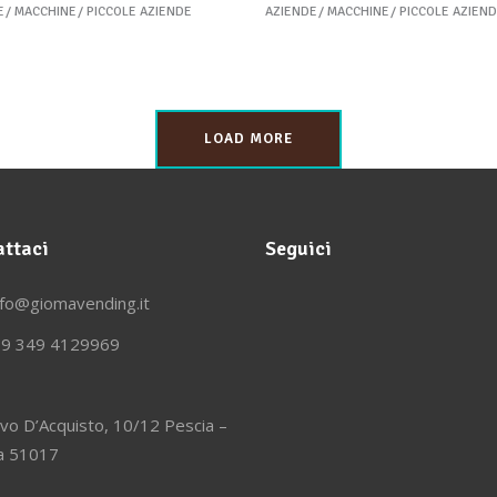
E
MACCHINE
PICCOLE AZIENDE
AZIENDE
MACCHINE
PICCOLE AZIEN
LOAD MORE
ttaci
Seguici
nfo@giomavending.it
9 349 4129969
lvo D’Acquisto, 10/12 Pescia –
ia 51017