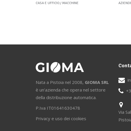
CASA E UFFICIO
MACCHINE
AZIEND
Conta
i
Nata a Pistoia nel 2008,
GIOMA SRL
è un’azienda che opera nel settore
+3
della distribuzione automatica.
P.Iva IT01641630478
Via Sa
Privacy e uso dei cookies
Pisto