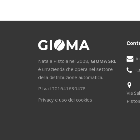
Conta
i
Nata a Pistoia nel 2008,
GIOMA SRL
è un’azienda che opera nel settore
+3
della distribuzione automatica.
P.Iva IT01641630478
Via Sa
Privacy e uso dei cookies
Pisto