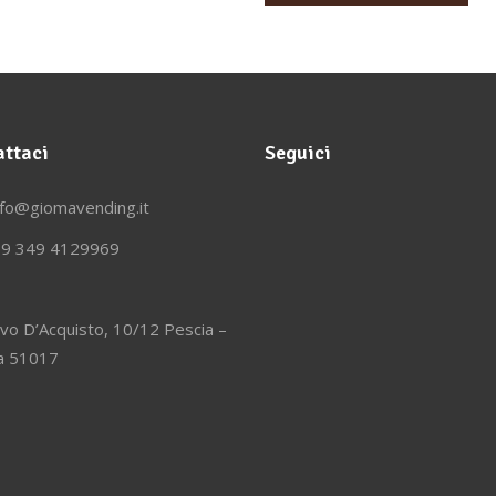
ttaci
Seguici
nfo@giomavending.it
9 349 4129969
lvo D’Acquisto, 10/12 Pescia –
ia 51017