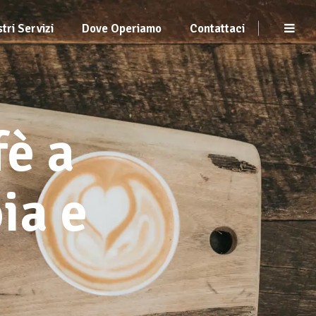
stri Servizi
Dove Operiamo
Contattaci
fè a
ia e