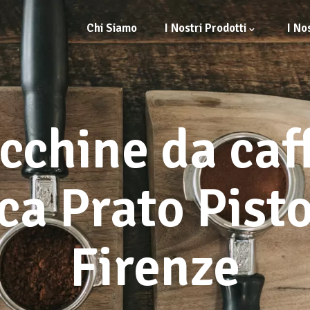
Chi Siamo
I Nostri Prodotti
I No
chine da caf
ca Prato Pisto
Firenze