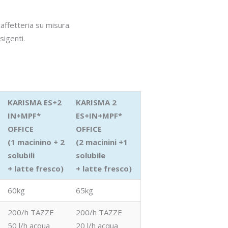
affetteria su misura.
sigenti.
KARISMA ES+2
KARISMA 2
IN+MPF*
ES+IN+MPF*
OFFICE
OFFICE
(1 macinino + 2
(2 macinini +1
solubili
solubile
+ latte fresco)
+ latte fresco)
60kg
65kg
200/h TAZZE
200/h TAZZE
50 l/h acqua
20 l/h acqua